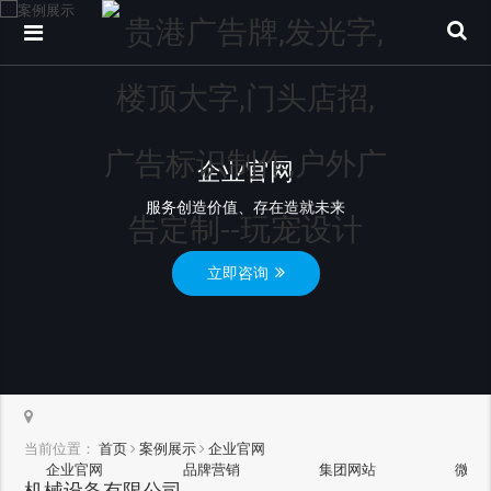
企业官网
服务创造价值、存在造就未来
立即咨询
当前位置：
首页
案例展示
企业官网
企业官网
品牌营销
集团网站
微官
机械设备有限公司