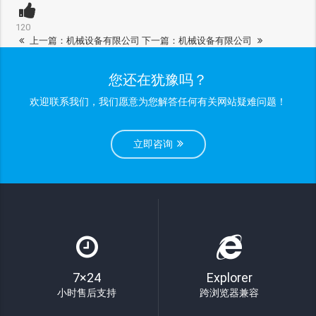
120
上一篇：
机械设备有限公司
下一篇：
机械设备有限公司
您还在犹豫吗？
欢迎联系我们，我们愿意为您解答任何有关网站疑难问题！
立即咨询
7×24
Explorer
小时售后支持
跨浏览器兼容