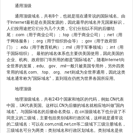
通用顶级
通用顶级域名，共有8个，也就是现在通常说的国际域名。由
于Internet最初是在美国发源的，因此最早的域名并无国家标识，
人们按用途把它们分为几个大类，它们分别以不同的后缀结
尾：.com（用于商业公司）；.top（用于商业公司）；.net（用
于网络服务）；.org（用于组织协会等）；.gov（用于政府部
门）； .edu（用于教育机构）；.mil（用于军事领域）；.int（用
于国际组织）。 最初的域名体系也主要供美国使用，因此美国的
企业、机构、政府部门等所用的都是“国际域名”，随着Internet向
全世界的发展，.edu、.gov、.mil一般只被美国专用外，另外四类
常用的域名.com、.top、.org、.net则成为全世界通用，因此这类
域名通常称为“国际域名”，直到现在仍然为世界各国所应用。
地理顶级
地理顶级域名，共有243个国家和地区的代码，例如.CN代表
中国，.UK代表英国。这样以.CN为后缀的域名就相应地叫做“国内
域名”。与国际域名的后缀命名类似，在.cn顶级域名下也分设了不
同意义的二级域，主要包括类别域和行政区域，这样就是通常说
的二级域名：可以在.com,cn或.net,cn等二级域下三级注册域名，
三级域名可分为两类：类别域名和行政区划域名。类别域名是依