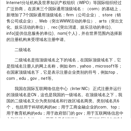
Internet分址机构及世界知识产权组织（WIPO）等国际组织经过
广泛协商， 在原来三个国际通用顶级域名：（com）的基础上，
新增加了7个国际通用顶级域名：firm（公司企业）、store（销
售公司或企业）、Web（突出WWW活动的单位）、arts（突出文
化、娱乐活动的单位）、rec (突出消遣、娱乐活动的单位)、
info(提供信息服务的单位)、nom(个人)，并在世界范围内选择新
的注册机构来受理域名注册申请。
二级域名
二级域名是指顶级域名之下的域名，在国际顶级域名下，它
是指域名注册人的网上名称，例如 ibm，yahoo，microsoft等；
在国家顶级域名下，它是表示注册企业类别的符号，例如top，
com，edu，gov，net等。
我国在国际互联网络信息中心（Inter NIC） 正式注册并运行
的顶级域名是CN，这也是我国的一级域名。在顶级域名之下，我
国的二级域名又分为类别域名和行政区域名两类。类别域名共6
个， 包括用于科研机构的ac；用于工商金融企业的com、top；
用于教育机构的edu；用于政府部门的 gov；用于互联网络信息中
心和运行中心的net；用于非盈利组织的org。而行政区域名有34
个，分别对应于我国各省、自治区和直辖市。