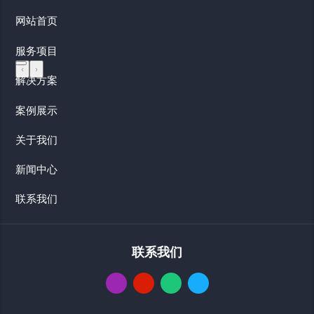
网站首页
服务项目
‹
›
解决方案
案例展示
关于我们
新闻中心
联系我们
联系我们