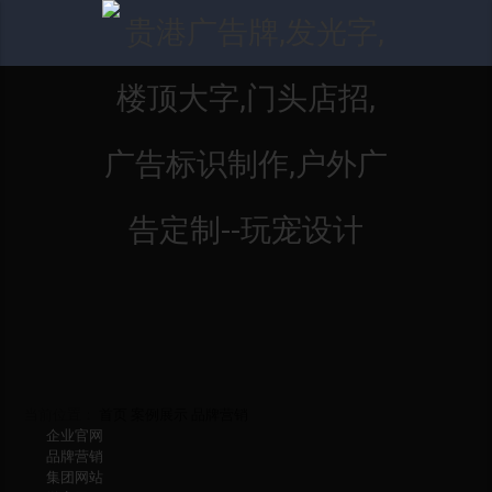
当前位置：
首页
案例展示
品牌营销
企业官网
品牌营销
集团网站