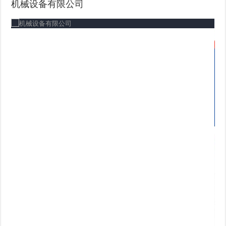
机械设备有限公司