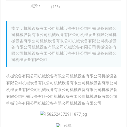
点赞：
（126）
摘要：机械设备有限公司机械设备有限公司机械设备有限公
司机械设备有限公司机械设备有限公司机械设备有限公司机
械设备有限公司机械设备有限公司机械设备有限公司机械设
备有限公司机械设备有限公司机械设备有限公司机械设备有
限公司机械设备有限公司机械设备有限公司机械设备有限公
司机械设备有限公司
机械设备有限公司机械设备有限公司机械设备有限公司机械设备
有限公司机械设备有限公司机械设备有限公司机械设备有限公司
机械设备有限公司机械设备有限公司机械设备有限公司机械设备
有限公司机械设备有限公司机械设备有限公司机械设备有限公司
机械设备有限公司机械设备有限公司机械设备有限公司