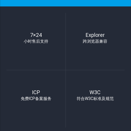
7×24
Explorer
小时售后支持
跨浏览器兼容
ICP
W3C
免费ICP备案服务
符合W3C标准及规范