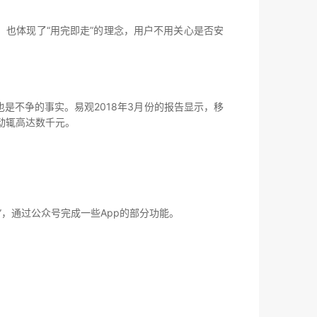
也体现了“用完即走”的理念，用户不用关心是否安
是不争的事实。易观2018年3月份的报告显示，移
是动辄高达数千元。
”，通过公众号完成一些App的部分功能。