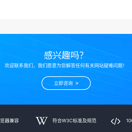
感兴趣吗？
欢迎联系我们，我们愿意为您解答任何有关网站疑难问题！
立即咨询
浏览器兼容
符合W3C标准及规范
1