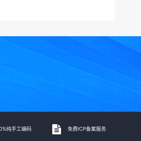
00%纯手工编码
免费ICP备案服务