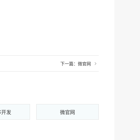
下一篇：
微官网
序开发
微官网