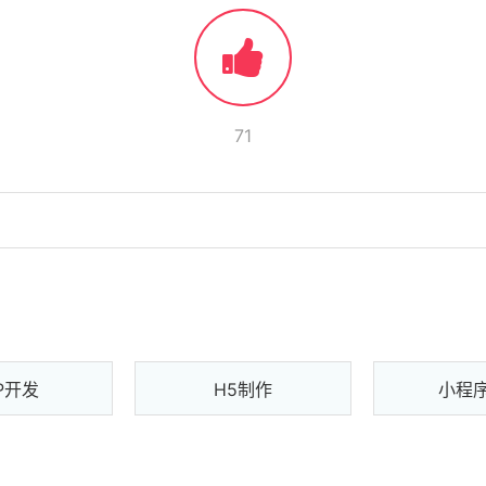
71
P开发
H5制作
小程