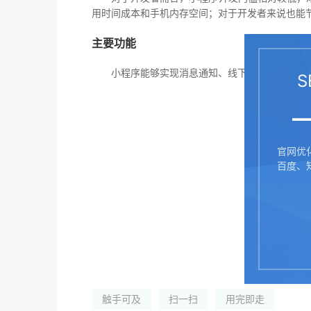
用时间成本和手机内存空间；对于开发者来说也能
主要功能
小程序能够实现消息通知、线下扫码、公众号关
S
官网优
百度、
触手可及
扫一扫
用完即走