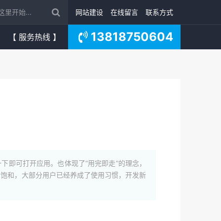
网站建设
在线留言
联系方式
13818750604
【 服务热线 】
下即可打开应用。也体现了“用完即走”的理念，
的饱和，大部分用户已经养成了使用习惯，开发新