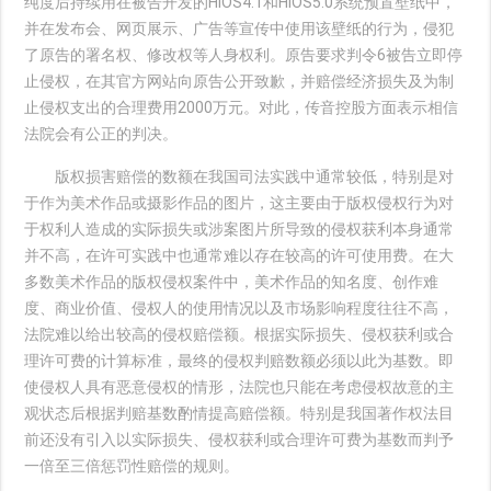
纯度后持续用在被告开发的HiOS4.1和HiOS5.0系统预置壁纸中，
并在发布会、网页展示、广告等宣传中使用该壁纸的行为，侵犯
了原告的署名权、修改权等人身权利。原告要求判令6被告立即停
止侵权，在其官方网站向原告公开致歉，并赔偿经济损失及为制
止侵权支出的合理费用2000万元。对此，传音控股方面表示相信
法院会有公正的判决。
版权损害赔偿的数额在我国司法实践中通常较低，特别是对
于作为美术作品或摄影作品的图片，这主要由于版权侵权行为对
于权利人造成的实际损失或涉案图片所导致的侵权获利本身通常
并不高，在许可实践中也通常难以存在较高的许可使用费。在大
多数美术作品的版权侵权案件中，美术作品的知名度、创作难
度、商业价值、侵权人的使用情况以及市场影响程度往往不高，
法院难以给出较高的侵权赔偿额。根据实际损失、侵权获利或合
理许可费的计算标准，最终的侵权判赔数额必须以此为基数。即
使侵权人具有恶意侵权的情形，法院也只能在考虑侵权故意的主
观状态后根据判赔基数酌情提高赔偿额。特别是我国著作权法目
前还没有引入以实际损失、侵权获利或合理许可费为基数而判予
一倍至三倍惩罚性赔偿的规则。