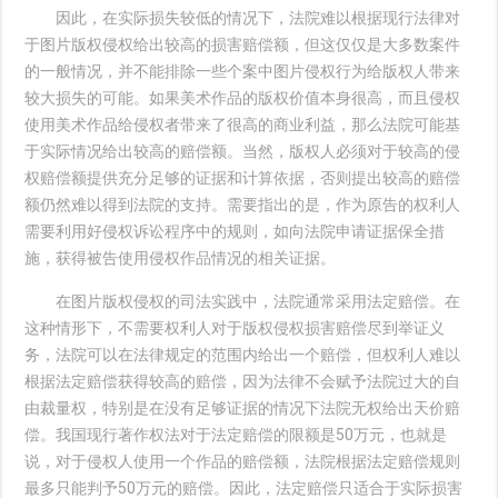
因此，在实际损失较低的情况下，法院难以根据现行法律对
于图片版权侵权给出较高的损害赔偿额，但这仅仅是大多数案件
的一般情况，并不能排除一些个案中图片侵权行为给版权人带来
较大损失的可能。如果美术作品的版权价值本身很高，而且侵权
使用美术作品给侵权者带来了很高的商业利益，那么法院可能基
于实际情况给出较高的赔偿额。当然，版权人必须对于较高的侵
权赔偿额提供充分足够的证据和计算依据，否则提出较高的赔偿
额仍然难以得到法院的支持。需要指出的是，作为原告的权利人
需要利用好侵权诉讼程序中的规则，如向法院申请证据保全措
施，获得被告使用侵权作品情况的相关证据。
在图片版权侵权的司法实践中，法院通常采用法定赔偿。在
这种情形下，不需要权利人对于版权侵权损害赔偿尽到举证义
务，法院可以在法律规定的范围内给出一个赔偿，但权利人难以
根据法定赔偿获得较高的赔偿，因为法律不会赋予法院过大的自
由裁量权，特别是在没有足够证据的情况下法院无权给出天价赔
偿。我国现行著作权法对于法定赔偿的限额是50万元，也就是
说，对于侵权人使用一个作品的赔偿额，法院根据法定赔偿规则
最多只能判予50万元的赔偿。因此，法定赔偿只适合于实际损害