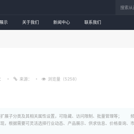
展示
关于我们
新闻中心
联系我们
：
来源：
浏览量（5258）
扩展子分类及其相关属性设置，可隐藏、访问限制、批量管理等； 频
现，根据需要可灵活选择行业动态、产品展示、供求信息、价格查询、