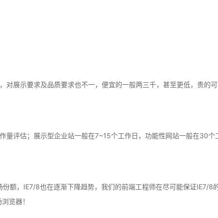
，对展示要求及品质要求也不一，便宜的一般两三千，甚至更低，贵的可
作量评估；展示型企业站一般在7~15个工作日，功能性网站一般在30个
场份额，IE7/8也在逐渐下降趋势，我们的前端工程师在尽可能保证IE7
流市场浏览器！