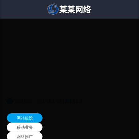
当前位置：
首页
服务项目
网站建设
网站建设
移动业务
网络推广