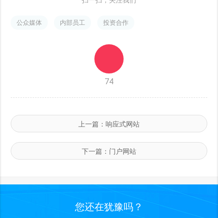
扫一扫，关注我们
公众媒体
内部员工
投资合作
74
上一篇：
响应式网站
下一篇：
门户网站
您还在犹豫吗？